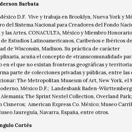
derson Barbata
México D.F. Vive y trabaja en Brooklyn, Nueva York y Mé
o del Sistema Nacional para Creadores del Fondo Naci
a y las Artes, CONACULTA, México y Miembro Honorario
de Estudios Latinoamericanos, Caribeños e Ibéricos de
ad de Wisconsin, Madison. Su práctica de carácter
iplinaria, acuña el concepto de «transcomunalidad» par
 en el que no existan fronteras geográficas y territoria
rma parte de colecciones privadas y públicas, entre las 
ionar: The Metropolitan Museum of Art, New York, el
oderno, México D.F.; Landesbank Baden-Württemberg 
, Alemania; The Sprint Nextel Collection, Overland Park;
 Cisneros; American Express Co. México; Museo Carrill
useo Jaureguía, Navarra, España, entre otros.
Angulo Cortés