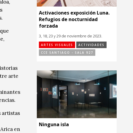
aloa,
s
Activaciones exposición Luna.
s.
Refugios de nocturnidad
forzada
 que
3, 18, 23 y 29 de noviembre de 2023.
e,
ARTES VISUALES
ACTIVIDADES
CCE SANTIAGO - SALA 927
istorias
tre arte
ominantes
encias.
 artistas
Ninguna isla
 Arica en