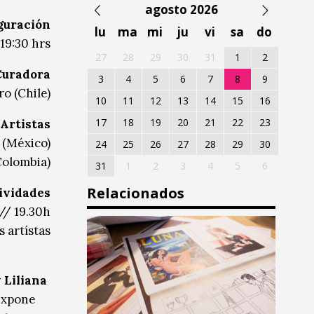
agosto 2026
guración
lu
ma
mi
ju
vi
sa
do
 19:30 hrs
27
28
29
30
31
1
2
Curadora
3
4
5
6
7
8
9
o (Chile)
10
11
12
13
14
15
16
17
18
19
20
21
22
23
Artistas
 (México)
24
25
26
27
28
29
30
Colombia)
31
1
2
3
4
5
6
Relacionados
ividades
// 19.30h
 artístas
 Liliana
expone