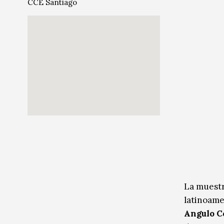
CCE Santiago
Radio / Podcast
Radio / Podcast
La muestr
latinoame
Angulo C