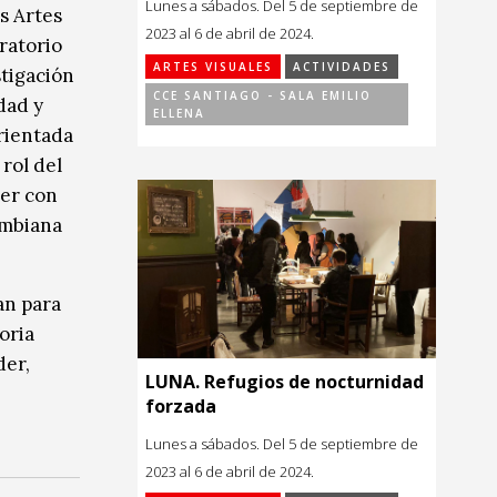
Lunes a sábados. Del 5 de septiembre de
s Artes
2023 al 6 de abril de 2024.
oratorio
ARTES VISUALES
ACTIVIDADES
stigación
CCE SANTIAGO - SALA EMILIO
idad y
ELLENA
rientada
rol del
ler con
ombiana
tan para
oria
der,
LUNA. Refugios de nocturnidad
forzada
Lunes a sábados. Del 5 de septiembre de
2023 al 6 de abril de 2024.