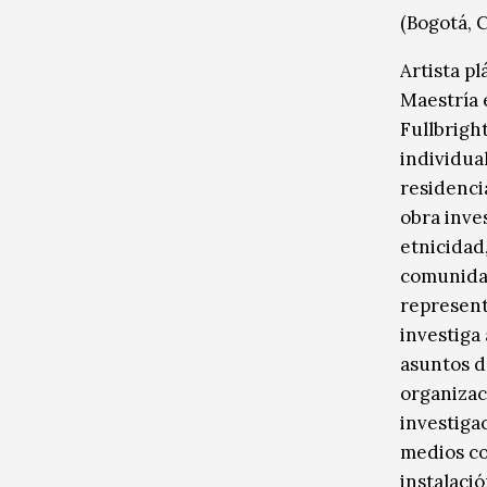
(Bogotá, 
Artista p
Maestría 
Fullbrigh
individual
residenci
obra inve
etnicidad,
comunidad
represent
investiga 
asuntos d
organizaci
investiga
medios co
instalació