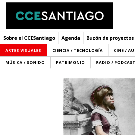
Sobre el CCESantiago
Agenda
Buzón de proyectos
ARTES VISUALES
CIENCIA / TECNOLOGÍA
CINE / A
MÚSICA / SONIDO
PATRIMONIO
RADIO / PODCAS
Sobre el CCESantiago
> Ir a Sobre el CCESantiago
Agenda
Red AECID
Buzón de proyectos
Visita
Convocatorias
¿Cómo trabajamos?
Noticias