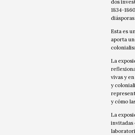
dos inves
1834-1860
diásporas
Esta es u
aporta una
coloniali
La exposi
reflexion
vivas y e
y colonial
represent
y cómo la
La exposi
invitadas 
laborator