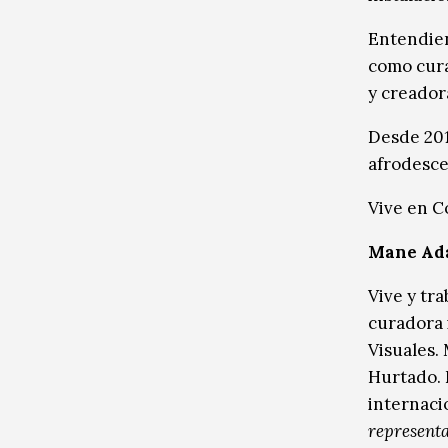
Entendien
como cura
y creador
Desde 201
afrodesce
Vive en C
Mane Ada
Vive y tr
curadora 
Visuales.
Hurtado. 
internacio
representa