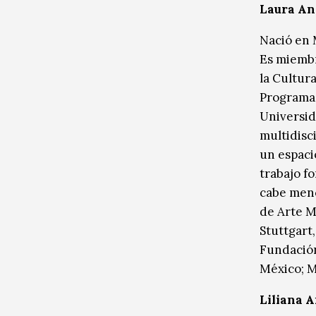
Laura An
Nació en 
Es miembr
la Cultur
Programa 
Universid
multidisc
un espacio
trabajo fo
cabe menc
de Arte M
Stuttgart
Fundación
México; M
Liliana 