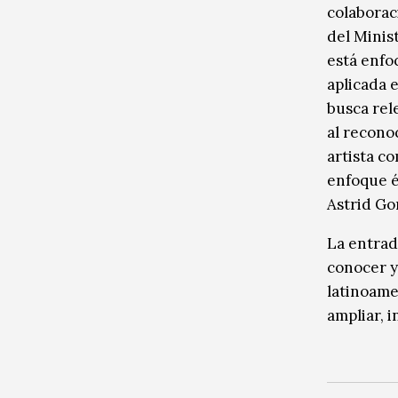
colaborac
del Minist
está enfo
aplicada e
busca rel
al recono
artista co
enfoque é
Astrid Go
La entrada
conocer y
latinoame
ampliar, i