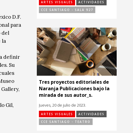
ARTES VISUALES
ACTIVIDADES
CCE SANTIAGO - SALA 927
xico D.F.
onal para
 del
 la
a definir
les. Su
cuales
 Museo
Tres proyectos editoriales de
Naranja Publicaciones bajo la
Gallery,
mirada de sus autor_s.
o Gil,
Jueves, 20 de julio de 2023.
ARTES VISUALES
ACTIVIDADES
CCE SANTIAGO - TEATRO