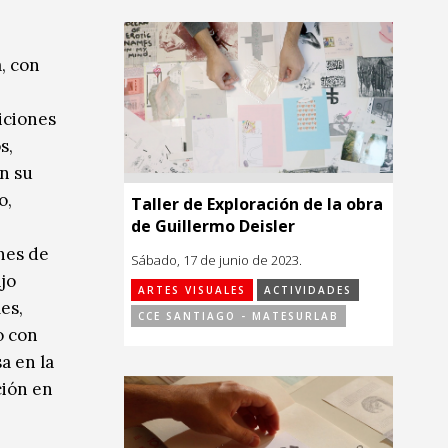
, con
iciones
s,
En su
o,
Taller de Exploración de la obra
de Guillermo Deisler
nes de
Sábado, 17 de junio de 2023.
jo
ARTES VISUALES
ACTIVIDADES
es,
CCE SANTIAGO - MATESURLAB
o con
a en la
ción en