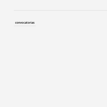
Radio / Podcast
Radio / Podcast
convocatorias