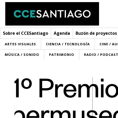
Sobre el CCESantiago
Agenda
Buzón de proyectos
ARTES VISUALES
CIENCIA / TECNOLOGÍA
CINE / A
MÚSICA / SONIDO
PATRIMONIO
RADIO / PODCAS
Sobre el CCESantiago
> Ir a Sobre el CCESantiago
Agenda
Red AECID
Buzón de proyectos
Visita
Convocatorias
¿Cómo trabajamos?
Noticias