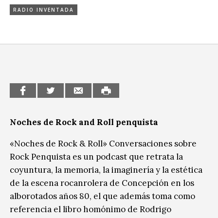
Sitios de interés
RADIO INVENTADA
Escénicas
Formación
Infantil / Juvenil
Letras
Música / Sonido
Patrimonio
Noches de Rock and Roll penquista
Radio / Podcast
«Noches de Rock & Roll» Conversaciones sobre
Rock Penquista es un podcast que retrata la
coyuntura, la memoria, la imaginería y la estética
de la escena rocanrolera de Concepción en los
alborotados años 80, el que además toma como
referencia el libro homónimo de Rodrigo