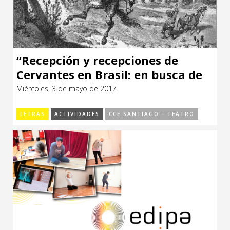
“Recepción y recepciones de
Cervantes en Brasil: en busca de
un Quijote ‘brasiliense’”
Miércoles, 3 de mayo de 2017.
LETRAS
ACTIVIDADES
CCE SANTIAGO - TEATRO