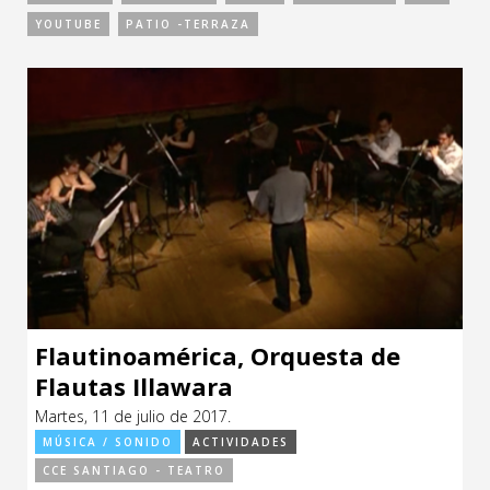
Sitios de interés
YOUTUBE
PATIO -TERRAZA
Escénicas
Formación
Infantil / Juvenil
Letras
Música / Sonido
Patrimonio
Radio / Podcast
Flautinoamérica, Orquesta de
Flautas Illawara
Martes, 11 de julio de 2017.
MÚSICA / SONIDO
ACTIVIDADES
CCE SANTIAGO - TEATRO